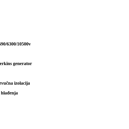
690/6300/10500v
rkins generator
zvučna izolacija
 hlađenja