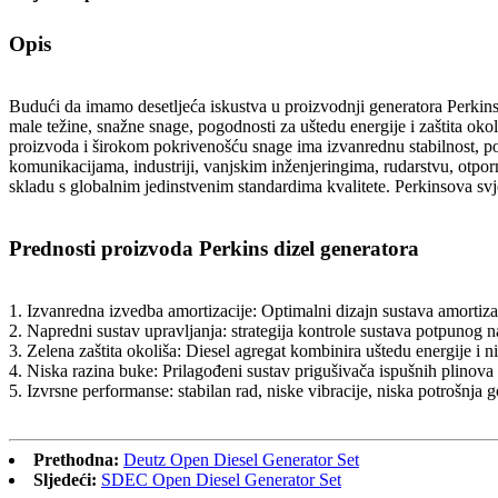
Opis
Budući da imamo desetljeća iskustva u proizvodnji generatora Perkins,
male težine, snažne snage, pogodnosti za uštedu energije i zaštita ok
proizvoda i širokom pokrivenošću snage ima izvanrednu stabilnost, pou
komunikacijama, industriji, vanjskim inženjeringima, rudarstvu, otpor
skladu s globalnim jedinstvenim standardima kvalitete. Perkinsova s
Prednosti proizvoda Perkins dizel generatora
1. Izvanredna izvedba amortizacije: Optimalni dizajn sustava amortiza
2. Napredni sustav upravljanja: strategija kontrole sustava potpunog
3. Zelena zaštita okoliša: Diesel agregat kombinira uštedu energije i n
4. Niska razina buke: Prilagođeni sustav prigušivača ispušnih plinova 
5. Izvrsne performanse: stabilan rad, niske vibracije, niska potrošnja g
Prethodna:
Deutz Open Diesel Generator Set
Sljedeći:
SDEC Open Diesel Generator Set