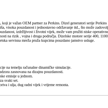
 koji je važan OEM partner za Perkins. Dizel generatori serije Perkins 
oliša, visoka pouzdanost i jednostavno održavanje itd., što može zadovol
zdanost, izdržljivost i životni vijek, može vam pružiti niske operativne
nosti na rizik , vojna i druga područja. Dizelske motore serije 400, 11
vjetska servisna mreža pruža kupcima pouzdano jamstvo usluge.
cije na temelju računalne dinamičke simulacije.
 nadzora zasnovana na dizajnu pouzdanosti.
iske emisije u jednom.
za svaki set.
oriva i ulja, dug radni vijek i vrijeme remonta.