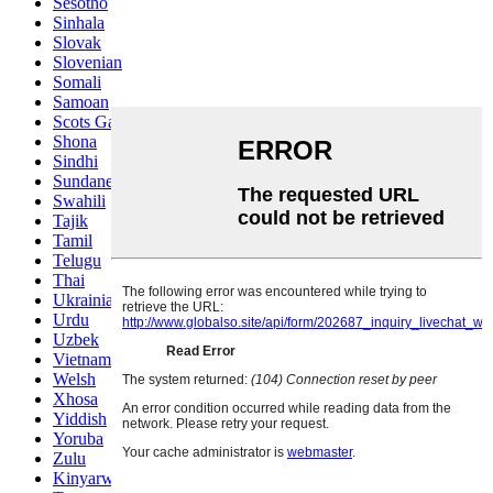
Sesotho
Sinhala
Slovak
Slovenian
Somali
Samoan
Scots Gaelic
Shona
Sindhi
Sundanese
Swahili
Tajik
Tamil
Telugu
Thai
Ukrainian
Urdu
Uzbek
Vietnamese
Welsh
Xhosa
Yiddish
Yoruba
Zulu
Kinyarwanda