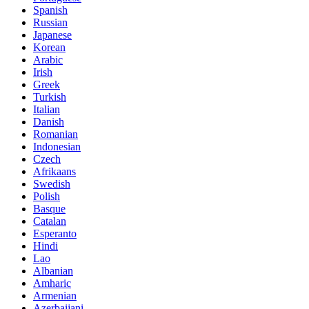
Spanish
Russian
Japanese
Korean
Arabic
Irish
Greek
Turkish
Italian
Danish
Romanian
Indonesian
Czech
Afrikaans
Swedish
Polish
Basque
Catalan
Esperanto
Hindi
Lao
Albanian
Amharic
Armenian
Azerbaijani