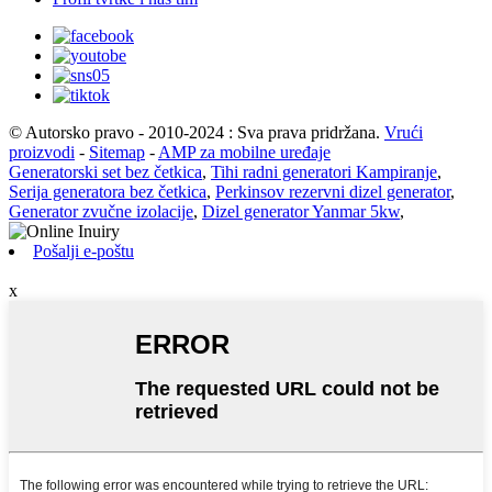
© Autorsko pravo - 2010-2024 : Sva prava pridržana.
Vrući
proizvodi
-
Sitemap
-
AMP za mobilne uređaje
Generatorski set bez četkica
,
Tihi radni generatori Kampiranje
,
Serija generatora bez četkica
,
Perkinsov rezervni dizel generator
,
Generator zvučne izolacije
,
Dizel generator Yanmar 5kw
,
Pošalji e-poštu
x